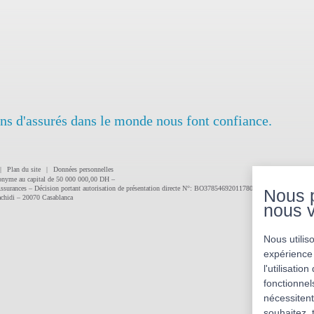
ons d'assurés dans le monde nous font confiance.
|
Plan du site
|
Données personnelles
anonyme au capital de 50 000 000,00 DH –
Assurances – Décision portant autorisation de présentation directe N°: BO3785469201178020 du 17 janvier 2011
Nous 
chidi – 20070 Casablanca
nous v
Nous utilis
expérience 
l'utilisati
fonctionnel
nécessitent
souhaitez, 