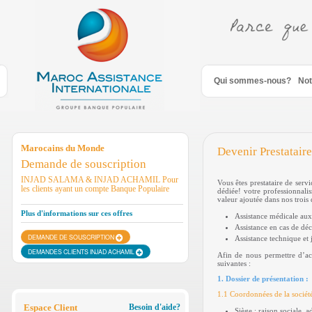
Saut au contenu
Qui sommes-nous?
Not
Marocains du Monde
Devenir Prestataire
Demande de souscription
INJAD SALAMA & INJAD ACHAMIL Pour
Vous êtes prestataire de serv
les clients ayant un compte Banque Populaire
dédiée! votre professionnalis
valeur ajoutée dans nos trois
Plus d'informations sur ces offres
Assistance médicale aux
Assistance en cas de déc
DEMANDE DE SOUSCRIPTION
Assistance technique et 
DEMANDES CLIENTS INJAD ACHAMIL
Afin de nous permettre d’act
suivantes :
1. Dossier de présentation :
1.1 Coordonnées de la société
Espace Client
Besoin d'aide?
Siège : raison sociale, 