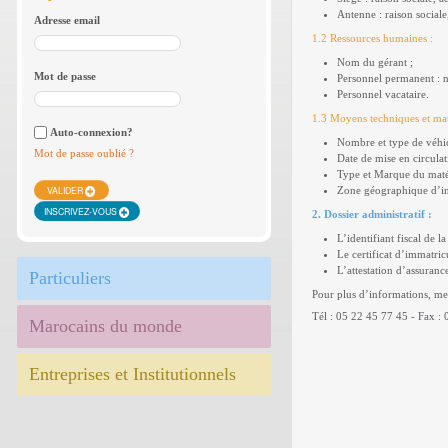
Antenne : raison sociale
Adresse email
1.2 Ressources humaines :
Nom du gérant ;
Mot de passe
Personnel permanent : n
Personnel vacataire.
1.3 Moyens techniques et maté
Auto-connexion?
Nombre et type de véhicu
Mot de passe oublié ?
Date de mise en circulat
Type et Marque du matér
VALIDER
Zone géographique d’in
INSCRIVEZ-VOUS
2. Dossier administratif :
L’identifiant fiscal de la
Le certificat d’immatric
L’attestation d’assuranc
Particuliers
Pour plus d’informations, mer
Tél : 05 22 45 77 45 - Fax :
Marocains du monde
Entreprises et Institutionnels