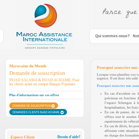
Saut au contenu
Qui sommes-nous?
Not
Marocains du Monde
Pourquoi souscrire une
Demande de souscription
Lorsque vous planifiez vos vac
urgence. Il est donc très util
INJAD SALAMA & INJAD ACHAMIL Pour
les clients ayant un compte Banque Populaire
Pourquoi souscrire une assu
En cas d'accident ou d
Plus d'informations sur ces offres
précieuse en fonction d
l’espace Schengen à ha
DEMANDE DE SOUSCRIPTION
hospitalisation, les fra
DEMANDES CLIENTS INJAD ACHAMIL
En cas de panne, de vo
offrira tout le soutien
rapatriement du véhicul
En cas de décès, les pre
affronter cette situatio
en charge des formalités
Espace Client
Besoin d'aide?